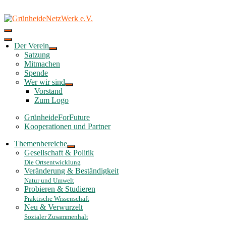
Skip
to
content
Der Verein
Satzung
Mitmachen
Spende
Wer wir sind
Vorstand
Zum Logo
GrünheideForFuture
Kooperationen und Partner
Themenbereiche
Gesellschaft & Politik
Die Ortsentwicklung
Veränderung & Beständigkeit
Natur und Umwelt
Probieren & Studieren
Praktische Wissenschaft
Neu & Verwurzelt
Sozialer Zusammenhalt