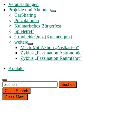
Veranstaltungen
Projekte und Aktionen
CarSharing
Putzaktionen
Kulinarisches Bürgerfest
Spieletreff
GrünheideQuiz (Kneipenquiz)
weitere
Mach-Mit-Aktion „Nistkasten“
Zyklus „Faszination Astronomie“
Zyklus „Faszination Raumfahrt“
Kontakt
Suchen
nach:
Close Search
Close Menu