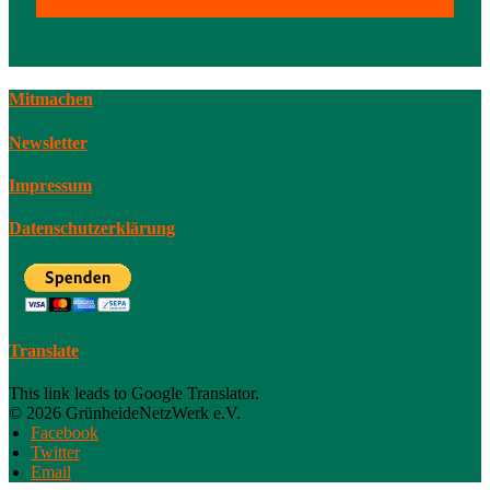
Mitmachen
Newsletter
Impressum
Datenschutzerklärung
Translate
This link leads to Google Translator.
© 2026 GrünheideNetzWerk e.V.
Facebook
Twitter
Email