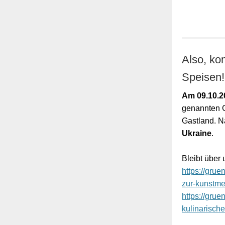
Also, ko
Speisen!
Am 09.10.2
genannten G
Gastland. N
Ukraine
.
Bleibt über
https://gru
zur-kunstme
https://grue
kulinarische