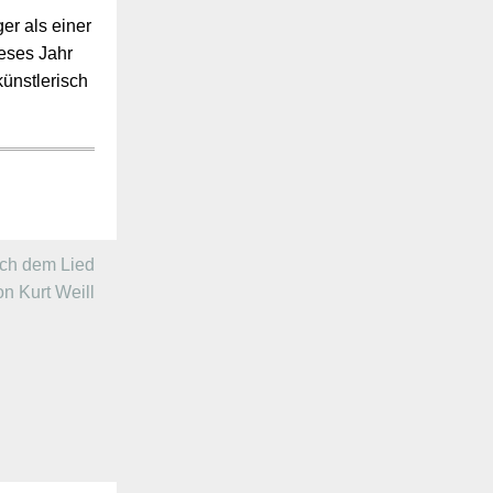
r als einer
ieses Jahr
künstlerisch
ch dem Lied
on Kurt Weill