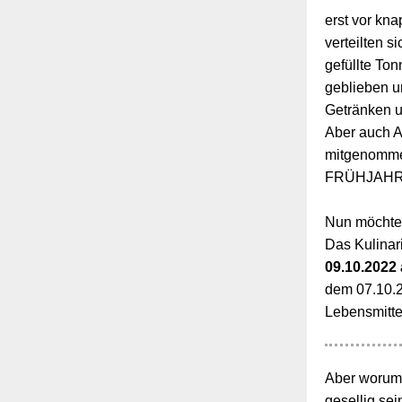
erst vor kn
verteilten 
gefüllte Ton
geblieben un
Getränken 
Aber auch 
mitgenommen
FRÜHJAHRSP
Nun möchten
Das Kulinar
09.10.2022 
dem 07.10.2
Lebensmitte
Aber worum 
gesellig sei