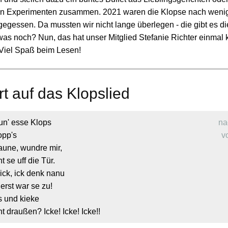
en Experimenten zusammen. 2021 waren die Klopse nach wenige
gegessen. Da mussten wir nicht lange überlegen - die gibt es d
was noch? Nun, das hat unser Mitglied Stefanie Richter einmal 
. Viel Spaß beim Lesen!
t auf das Klopslied
 un' esse Klops
na
opp's
v
taune, wundre mir,
t se uff die Tür.
ick, ick denk nanu
, erst war se zu!
s und kieke
t draußen? Icke! Icke! Icke!!