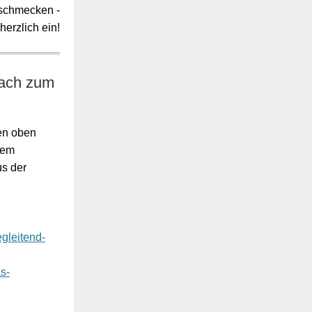
 schmecken -
herzlich ein!
nfach zum
en oben
nem
us der
egleitend-
s-