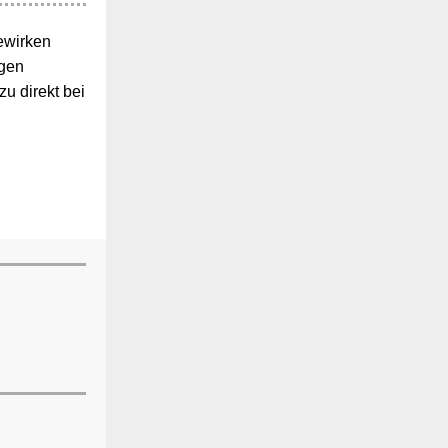
ewirken
ngen
u direkt bei