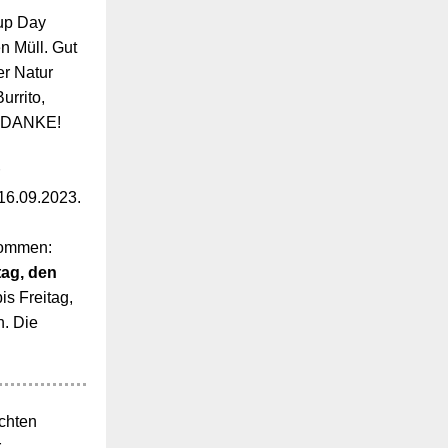
nup Day
n Müll. Gut
er Natur
urrito,
: DANKE!
6.09.2023.
kommen:
ag, den
is Freitag,
. Die
chten
r