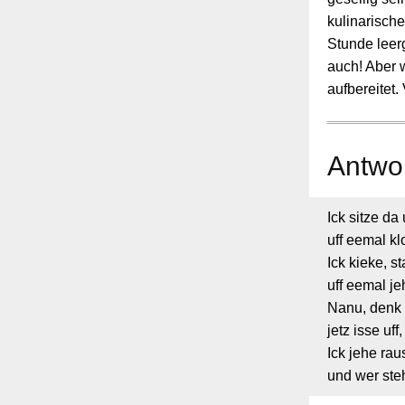
kulinarisch
Stunde leer
auch! Aber 
aufbereitet
Antwor
Ick sitze da
uff eemal kl
Ick kieke, s
uff eemal jeh
Nanu, denk 
jetz isse uff
Ick jehe rau
und wer steh