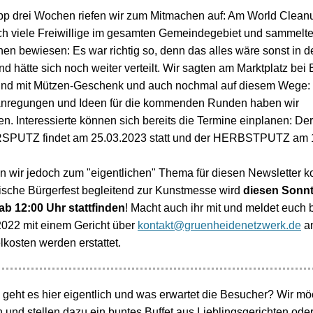
app drei Wochen riefen wir zum Mitmachen auf: Am World Clea
sich viele Freiwillige im gesamten Gemeindegebiet und sammelte
nen bewiesen: Es war richtig so, denn das alles wäre sonst in d
d hätte sich noch weiter verteilt. Wir sagten am Marktplatz bei B
und mit Mützen-Geschenk und auch nochmal auf diesem Wege
Anregungen und Ideen für die kommenden Runden haben wir
. Interessierte können sich bereits die Termine einplanen: Der
UTZ findet am 25.03.2023 statt und der HERBSTPUTZ am 1
 wir jedoch zum "eigentlichen" Thema für diesen Newsletter 
ische Bürgerfest begleitend zur Kunstmesse wird
diesen Sonnt
ab 12:00 Uhr stattfinden
!
Macht auch ihr mit und meldet euch b
022 mit einem Gericht über
kontakt@gruenheidenetzwerk.de
an
lkosten werden erstattet.
geht es hier eigentlich und was erwartet die Besucher? Wir mö
n und stellen dazu ein buntes Buffet aus Lieblingsgerichten ode