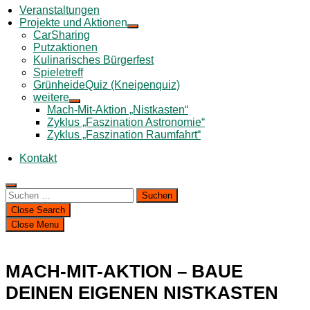
Veranstaltungen
Projekte und Aktionen
CarSharing
Putzaktionen
Kulinarisches Bürgerfest
Spieletreff
GrünheideQuiz (Kneipenquiz)
weitere
Mach-Mit-Aktion „Nistkasten“
Zyklus „Faszination Astronomie“
Zyklus „Faszination Raumfahrt“
Kontakt
Suchen
nach:
Close Search
Close Menu
MACH-MIT-AKTION – BAUE
DEINEN EIGENEN NISTKASTEN