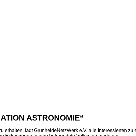
ATION ASTRONOMIE“
 erhalten, lädt GrünheideNetzWerk e.V. alle Interessierten zu
n Exkursionen in eine befreundete Volkssternwarte ein.