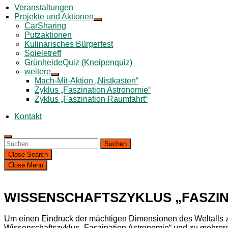
Veranstaltungen
Projekte und Aktionen
CarSharing
Putzaktionen
Kulinarisches Bürgerfest
Spieletreff
GrünheideQuiz (Kneipenquiz)
weitere
Mach-Mit-Aktion „Nistkasten“
Zyklus „Faszination Astronomie“
Zyklus „Faszination Raumfahrt“
Kontakt
Suchen
nach:
Close Search
Close Menu
WISSENSCHAFTSZYKLUS „FASZIN
Um einen Eindruck der mächtigen Dimensionen des Weltalls zu
Wissenschaftszyklus „Faszination Astronomie“ und zu mehrere