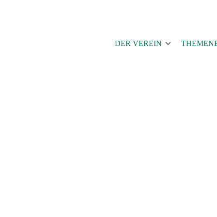
Skip
to
content
DER VEREIN
THEMENB