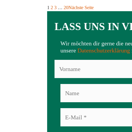
1
2
3
…
20
Nächste Seite
LASS UNS IN 
Wir möchten dir gerne die n
unsere
Datenschutzerklärung