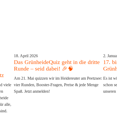
18. April 2026
2. Janua
Das GrünheideQuiz geht in die dritte
17. bi
Runde – seid dabei! 🎉🧠
Grünh
tz
Am 21. Mai quizzen wir im Heidereuter am Peetzsee:
Es ist w
d viele
vier Runden, Booster‑Fragen, Preise & jede Menge
schon se
en
Spaß. Jetzt anmelden!
unseren 
heide
r alle,
sind.