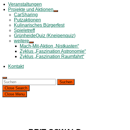
Veranstaltungen
Projekte und Aktionen
CarSharing
Putzaktionen
Kulinarisches Bürgerfest
Spieletreff
GrünheideQuiz (Kneipenquiz)
weitere
Mach-Mit-Aktion „Nistkasten“
Zyklus „Faszination Astronomie“
Zyklus „Faszination Raumfahrt“
Kontakt
Suchen
nach:
Close Search
Close Menu