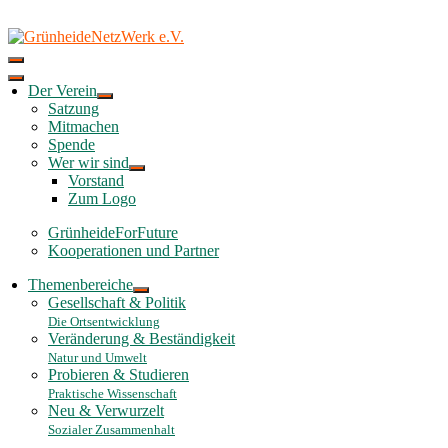
Skip
to
content
Der Verein
Satzung
Mitmachen
Spende
Wer wir sind
Vorstand
Zum Logo
GrünheideForFuture
Kooperationen und Partner
Themenbereiche
Gesellschaft & Politik
Die Ortsentwicklung
Veränderung & Beständigkeit
Natur und Umwelt
Probieren & Studieren
Praktische Wissenschaft
Neu & Verwurzelt
Sozialer Zusammenhalt