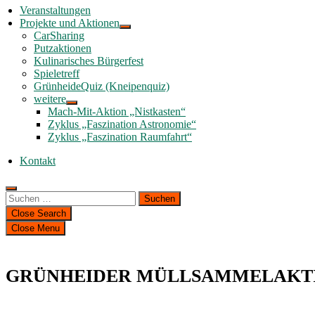
Veranstaltungen
Projekte und Aktionen
CarSharing
Putzaktionen
Kulinarisches Bürgerfest
Spieletreff
GrünheideQuiz (Kneipenquiz)
weitere
Mach-Mit-Aktion „Nistkasten“
Zyklus „Faszination Astronomie“
Zyklus „Faszination Raumfahrt“
Kontakt
Suchen
nach:
Close Search
Close Menu
GRÜNHEIDER MÜLLSAMMELAKTI