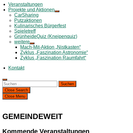
Veranstaltungen
Projekte und Aktionen
CarSharing
Putzaktionen
Kulinarisches Bürgerfest
Spieletreff
GrünheideQuiz (Kneipenquiz)
weitere
Mach-Mit-Aktion „Nistkasten“
Zyklus „Faszination Astronomie“
Zyklus „Faszination Raumfahrt“
Kontakt
Suchen
nach:
Close Search
Close Menu
GEMEINDEWEIT
Kommende Veranstaltungen