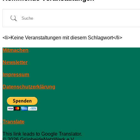
Suche
<li>Keine Veranstaltungen mit diesem Schlagwort</li>
Mitmachen
Newsletter
Impressum
Datenschutzerklärung
Translate
This link leads to Google Translator.
© 2026 GrünheideNetzWerk e.V.