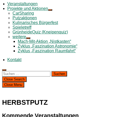
Veranstaltungen
Projekte und Aktionen
CarSharing
Putzaktionen
Kulinarisches Bürgerfest
Spieletreff
GrünheideQuiz (Kneipenquiz)
weitere
Mach-Mit-Aktion „Nistkasten“
Zyklus „Faszination Astronomie“
Zyklus „Faszination Raumfahrt“
Kontakt
Suchen
nach:
Close Search
Close Menu
HERBSTPUTZ
Kommende Veranstaltungen