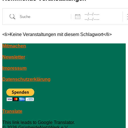
Daten
Suche
<li>Keine Veranstaltungen mit diesem Schlagwort</li>
Mitmachen
Newsletter
Impressum
Datenschutzerklärung
Translate
This link leads to Google Translator.
© 2026 GrünheideNetzWerk e.V.