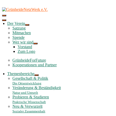
Skip
to
content
Der Verein
Satzung
Mitmachen
Spende
Wer wir sind
Vorstand
Zum Logo
GrünheideForFuture
Kooperationen und Partner
Themenbereiche
Gesellschaft & Politik
Die Ortsentwicklung
Veränderung & Beständigkeit
Natur und Umwelt
Probieren & Studieren
Praktische Wissenschaft
Neu & Verwurzelt
Sozialer Zusammenhalt