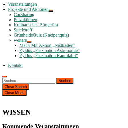
Veranstaltungen
Projekte und Aktionen
CarSharing
Putzaktionen
Kulinarisches Bürgerfest
Spieletreff
GrünheideQuiz (Kneipenquiz)
weitere
Mach-Mit-Aktion „Nistkasten“
Zyklus „Faszination Astronomie“
Zyklus „Faszination Raumfahrt“
Kontakt
Suchen
nach:
Close Search
Close Menu
WISSEN
Kommende Veranstaltungen