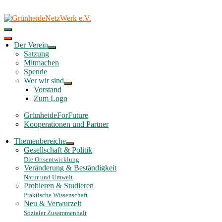
Skip
to
content
Der Verein
Satzung
Mitmachen
Spende
Wer wir sind
Vorstand
Zum Logo
GrünheideForFuture
Kooperationen und Partner
Themenbereiche
Gesellschaft & Politik
Die Ortsentwicklung
Veränderung & Beständigkeit
Natur und Umwelt
Probieren & Studieren
Praktische Wissenschaft
Neu & Verwurzelt
Sozialer Zusammenhalt