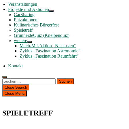
Veranstaltungen
Projekte und Aktionen
CarSharing
Putzaktionen
Kulinarisches Bürgerfest
Spieletreff
GrünheideQuiz (Kneipenquiz)
weitere
Mach-Mit-Aktion „Nistkasten“
Zyklus „Faszination Astronomie“
Zyklus „Faszination Raumfahrt“
Kontakt
Suchen
nach:
Close Search
Close Menu
SPIELETREFF