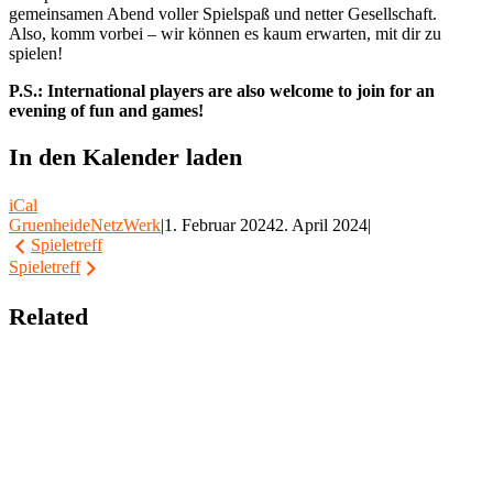
gemeinsamen Abend voller Spielspaß und netter Gesellschaft.
Also, komm vorbei – wir können es kaum erwarten, mit dir zu
spielen!
P.S.: International players are also welcome to join for an
evening of fun and games!
In den Kalender laden
iCal
GruenheideNetzWerk
|
1. Februar 2024
2. April 2024
|
Beitragsnavigation
Spieletreff
Spieletreff
Related