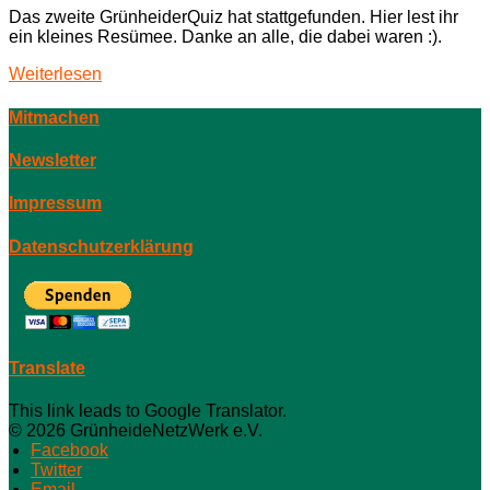
Das zweite GrünheiderQuiz hat stattgefunden. Hier lest ihr
ein kleines Resümee. Danke an alle, die dabei waren :).
Weiterlesen
Mitmachen
Newsletter
Impressum
Datenschutzerklärung
Translate
This link leads to Google Translator.
© 2026 GrünheideNetzWerk e.V.
Facebook
Twitter
Email