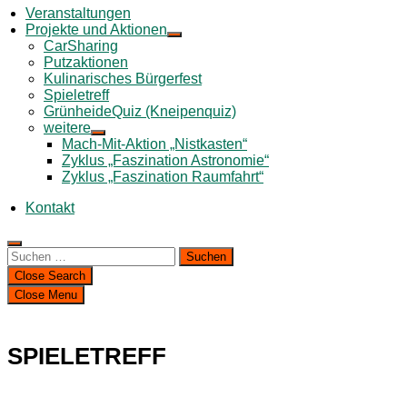
Veranstaltungen
Projekte und Aktionen
CarSharing
Putzaktionen
Kulinarisches Bürgerfest
Spieletreff
GrünheideQuiz (Kneipenquiz)
weitere
Mach-Mit-Aktion „Nistkasten“
Zyklus „Faszination Astronomie“
Zyklus „Faszination Raumfahrt“
Kontakt
Suchen
nach:
Close Search
Close Menu
SPIELETREFF