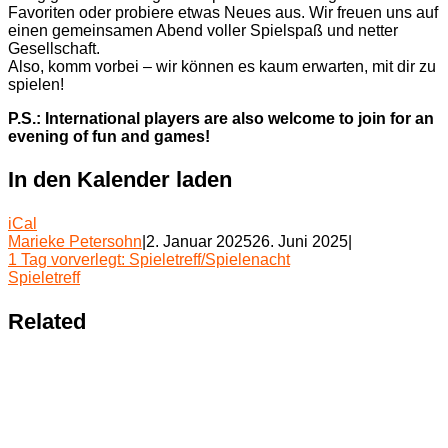
Favoriten oder probiere etwas Neues aus. Wir freuen uns auf
einen gemeinsamen Abend voller Spielspaß und netter
Gesellschaft.
Also, komm vorbei – wir können es kaum erwarten, mit dir zu
spielen!
P.S.: International players are also welcome to join for an
evening of fun and games!
In den Kalender laden
iCal
Marieke Petersohn
|
2. Januar 2025
26. Juni 2025
|
Beitragsnavigation
1 Tag vorverlegt: Spieletreff/Spielenacht
Spieletreff
Related