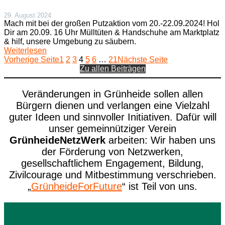
29. August 2024
Mach mit bei der großen Putzaktion vom 20.-22.09.2024! Hol
Dir am 20.09. 16 Uhr Mülltüten & Handschuhe am Marktplatz
& hilf, unsere Umgebung zu säubern.
Weiterlesen
Vorherige Seite
1
2
3
4
5
6
…
21
Nächste Seite
Zu allen Beiträgen
Veränderungen in Grünheide sollen allen
Bürgern dienen und verlangen eine Vielzahl
guter Ideen und sinnvoller Initiativen. Dafür will
unser gemeinnütziger Verein
GrünheideNetzWerk
arbeiten: Wir haben uns
der Förderung von Netzwerken,
gesellschaftlichem Engagement, Bildung,
Zivilcourage und Mitbestimmung verschrieben.
„
GrünheideForFuture
“ ist Teil von uns.