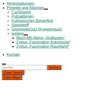
Veranstaltungen
Projekte und Aktionen
CarSharing
Putzaktionen
Kulinarisches Bürgerfest
Spieletreff
GrünheideQuiz (Kneipenquiz)
weitere
Mach-Mit-Aktion „Nistkasten“
Zyklus „Faszination Astronomie“
Zyklus „Faszination Raumfahrt“
Kontakt
Suchen
nach:
Close Search
Close Menu