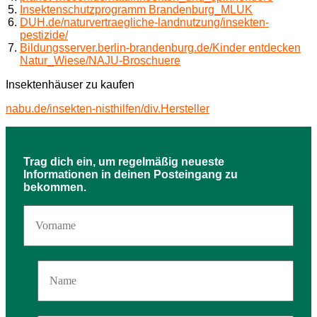
Insektenschutzprogramm Brandenburg_MLUK
DUH.de/naturvertraegliche-landnutzung/insekten-
pestizide/
Bildungsserver.berlin-brandenburg.de/Kinder entdecken
Natur_Wiese/NAJU-Broschuere
Insektenhäuser zu kaufen
nabu.de/insekten-nisthilfen/div.Hersteller
Trag dich ein, um regelmäßig neueste
Informationen in deinen Posteingang zu
bekommen.