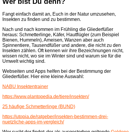
Wer bist Du denn?
Fangt einfach damit an, Euch in der Natur umzusehen,
Insekten zu finden und zu bestimmen.
Nach und nach kommen im Frühling die Gliederfüßer
heraus: Schmetterlinge, Käfer, Hautflügler (zum Beispiel
Bienen, Hummeln), Ameisen, Wanzen aber auch
Spinnentiere, Tausendfüßer und andere, die nicht zu den
Insekten zählen. Oft kennen wir ihre Bezeichnungen nicht,
wissen nicht, wo sie im Winter sind und warum sie für die
Umwelt wichtig sind.
Webseiten und Apps helfen bei der Bestimmung der
Gliederfüßer. Hier eine kleine Auswahl:
NABU Insektentrainer
https://www.plantopedia.de/tiere/insekten/
25 häufige Schmetterlinge (BUND)
https://utopia.de/ratgeber/insekten-bestimmen-drei-
nuetzliche-apps-im-vergleich/
Wer sucht der findet: der als ausgestorben geltende
Goldene