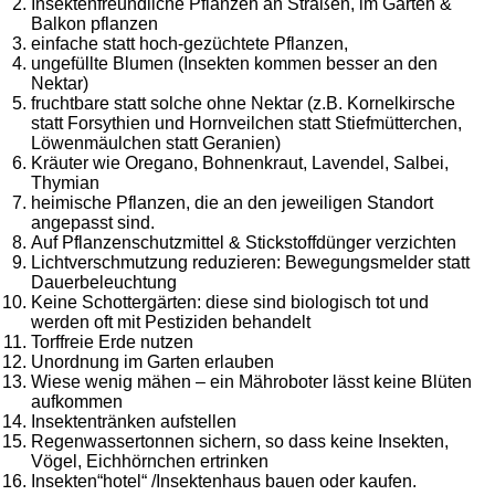
Insektenfreundliche Pflanzen an Straßen, im Garten &
Balkon pflanzen
einfache statt hoch-gezüchtete Pflanzen,
ungefüllte Blumen (Insekten kommen besser an den
Nektar)
fruchtbare statt solche ohne Nektar (z.B. Kornelkirsche
statt Forsythien und Hornveilchen statt Stiefmütterchen,
Löwenmäulchen statt Geranien)
Kräuter wie Oregano, Bohnenkraut, Lavendel, Salbei,
Thymian
heimische Pflanzen, die an den jeweiligen Standort
angepasst sind.
Auf Pflanzenschutzmittel & Stickstoffdünger verzichten
Lichtverschmutzung reduzieren: Bewegungsmelder statt
Dauerbeleuchtung
Keine Schottergärten: diese sind biologisch tot und
werden oft mit Pestiziden behandelt
Torffreie Erde nutzen
Unordnung im Garten erlauben
Wiese wenig mähen – ein Mähroboter lässt keine Blüten
aufkommen
Insektentränken aufstellen
Regenwassertonnen sichern, so dass keine Insekten,
Vögel, Eichhörnchen ertrinken
Insekten“hotel“ /Insektenhaus bauen oder kaufen.