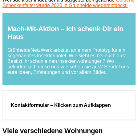
Scheckenfalter wurde 2020 in Grünheide wiederentdeckt.
Mach-Mit-Aktion – Ich schenk Dir ein
Haus
GrünheideNetzWerk arbeitet an einem Prototyp für ein
sogenanntes Insektenhotel. Wie sieht es bei euch aus:
Besitzt ihr schon einen Insektenwohnungen? Wo
befinden sich diese und wie sehen sie aus? Sendet uns
eure Ideen, Erfahrungen und vor allem Bilder.
Kontaktformular – Klicken zum Aufklappen
Viele verschiedene Wohnungen