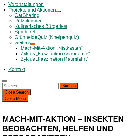
Veranstaltungen
Projekte und Aktionen
CarSharing
Putzaktionen
Kulinarisches Bürgerfest
Spieletreff
GrünheideQuiz (Kneipenquiz)
weitere
Mach-Mit-Aktion „Nistkasten“
Zyklus „Faszination Astronomie“
Zyklus „Faszination Raumfahrt“
Kontakt
Suchen
nach:
Close Search
Close Menu
MACH-MIT-AKTION – INSEKTEN
BEOBACHTEN, HELFEN UND