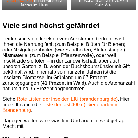
Zapfenwanzen
finden wir seit 3
moschata) am 31.7.2020 in
Jahren im Haus.
Klein Wall
Viele sind höchst gefährdet
Leider sind viele Insekten vom Aussterben bedroht: weil
ihnen die Nahrung fehlt (zum Beispiel Blüten für Bienen)
oder Nistgelegenheiten (wie Sandböden, Blütenstängel),
Nistmaterial (zum Beispiel Pflanzenwolle), oder weil
Insektizide sie töten – in der Landwirtschaft, aber auch
unseren Gärten, z. B. wenn der Buchsbaumzünsler mit Gift
bekämpft wird. Innerhalb von nur zehn Jahren ist die
Insekten-Biomasse im Grünland um 67 Prozent
zurückgegangen (41 Prozent im Wald). Auch die Artenanzahl
hat um rund 35 Prozent abgenommen.
Siehe
Rote Listen der Insekten LfU (brandenburg.de)
. Hier
findet Ihr auch die
Liste der fast 400 (!) Bienenarten in
Brandenburg
.
Dagegen wollen wir etwas tun! Und auch Ihr seid gefragt:
Macht mit!