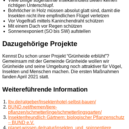
Viele billige sogenannte Insektenhotels bieten keinen
richtigen Unterschlupf.
Bohrlöcher in Holz müssen absolut glatt sind, damit die
Insekten nicht ihre empfindlichen Flügel verletzen
Vor Vogelfraß mittels Kaninchendraht schützen
Mit einem Dach vor Regen schützen
Sonnenexponiert (SO bis SW) aufstellen
Dazugehörige Projekte
Kennst Du schon unser Projekt “Grünheide erblüht”?
Gemeinsam mit der Gemeinde Grünheide wollen wir
Grünheide und seine Umgebung noch attraktiver für Vögel,
Insekten und Menschen machen. Die ersten Maßnahmen
fanden April 2021 statt.
Weitereführende Information
lbv.de/ratgeber/Insektenhotel-selbst-bauen/
BUND.net/themen/tiere-
pflanzen/schmetterlinge/schmetterlingsgarten/
Insektenfreundlich Gärtnern: biologischer Pflanzenschutz
– BUND e.V.
planet-wissen.de/natur/insekten_und_spinnentiere