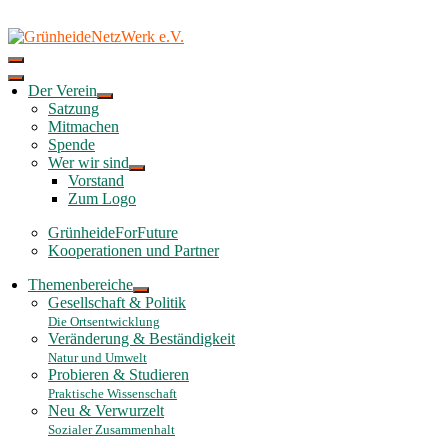
Skip
to
content
Der Verein
Satzung
Mitmachen
Spende
Wer wir sind
Vorstand
Zum Logo
GrünheideForFuture
Kooperationen und Partner
Themenbereiche
Gesellschaft & Politik
Die Ortsentwicklung
Veränderung & Beständigkeit
Natur und Umwelt
Probieren & Studieren
Praktische Wissenschaft
Neu & Verwurzelt
Sozialer Zusammenhalt