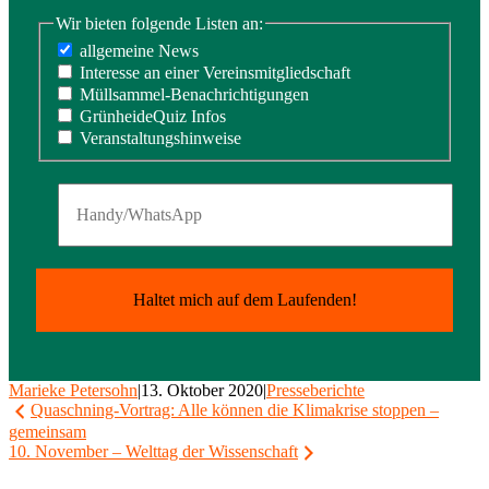
Wir bieten folgende Listen an:
allgemeine News
Interesse an einer Vereinsmitgliedschaft
Müllsammel-Benachrichtigungen
GrünheideQuiz Infos
Veranstaltungshinweise
Marieke Petersohn
|
13. Oktober 2020
|
Presseberichte
Beitragsnavigation
Quaschning-Vortrag: Alle können die Klimakrise stoppen –
gemeinsam
10. November – Welttag der Wissenschaft