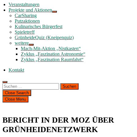
Veranstaltungen
Projekte und Aktionen
CarSharing
Putzaktionen
Kulinarisches Bürgerfest
Spieletreff
GrünheideQuiz (Kneipenquiz)
weitere
Mach-Mit-Aktion „Nistkasten“
Zyklus „Faszination Astronomie“
Zyklus „Faszination Raumfahrt“
Kontakt
Suchen
nach:
Close Search
Close Menu
BERICHT IN DER MOZ ÜBER
GRÜNHEIDENETZWERK