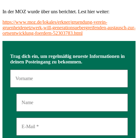
In der MOZ wurde über uns berichtet. Lest hier weiter:
https://www.moz.de/lokales/erkner/gruendung-verein-
gruenheidenetzwerk-will-generationsuebergreifenden-austausch-zur-
ortsentwicklung-foerdern-52303783.html
Trag dich ein, um regelmäßig neueste Informationen in
deinen Posteingang zu bekommen.