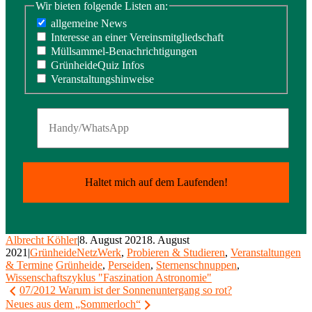
Wir bieten folgende Listen an:
allgemeine News
Interesse an einer Vereinsmitgliedschaft
Müllsammel-Benachrichtigungen
GrünheideQuiz Infos
Veranstaltungshinweise
Albrecht Köhler
|
8. August 2021
8. August
2021
|
GrünheideNetzWerk
,
Probieren & Studieren
,
Veranstaltungen
& Termine
Grünheide
,
Perseiden
,
Sternenschnuppen
,
Wissenschaftszyklus "Faszination Astronomie"
Beitragsnavigation
07/2012 Warum ist der Sonnenuntergang so rot?
Neues aus dem „Sommerloch“