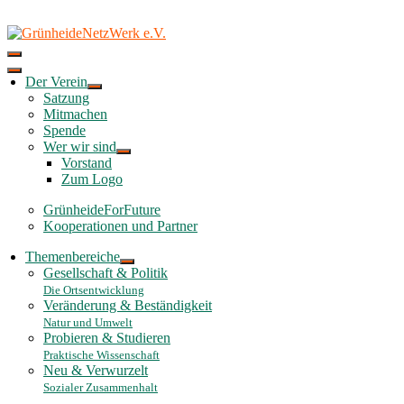
Skip
to
content
Der Verein
Satzung
Mitmachen
Spende
Wer wir sind
Vorstand
Zum Logo
GrünheideForFuture
Kooperationen und Partner
Themenbereiche
Gesellschaft & Politik
Die Ortsentwicklung
Veränderung & Beständigkeit
Natur und Umwelt
Probieren & Studieren
Praktische Wissenschaft
Neu & Verwurzelt
Sozialer Zusammenhalt