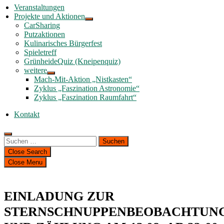
Veranstaltungen
Projekte und Aktionen
CarSharing
Putzaktionen
Kulinarisches Bürgerfest
Spieletreff
GrünheideQuiz (Kneipenquiz)
weitere
Mach-Mit-Aktion „Nistkasten“
Zyklus „Faszination Astronomie“
Zyklus „Faszination Raumfahrt“
Kontakt
Suchen
nach:
Close Search
Close Menu
EINLADUNG ZUR
STERNSCHNUPPENBEOBACHTUN