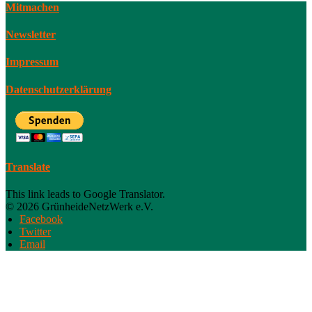
Mitmachen
Newsletter
Impressum
Datenschutzerklärung
Translate
This link leads to Google Translator.
© 2026 GrünheideNetzWerk e.V.
Facebook
Twitter
Email