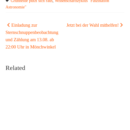
Grünheide putzt sich raus
,
Wissenschaftszyklus "Faszination
Astronomie"
Beitragsnavigation
Einladung zur
Jetzt bei der Wahl mithelfen!
Sternschnuppenbeobachtung
und Zählung am 13.08. ab
22:00 Uhr in Mönchwinkel
Related