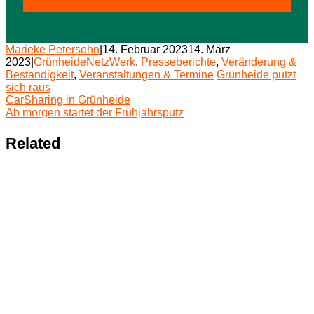
Marieke Petersohn
|
14. Februar 2023
14. März
2023
|
GrünheideNetzWerk
,
Presseberichte
,
Veränderung &
Beständigkeit
,
Veranstaltungen & Termine
Grünheide putzt
sich raus
Beitragsnavigation
CarSharing in Grünheide
Ab morgen startet der Frühjahrsputz
Related