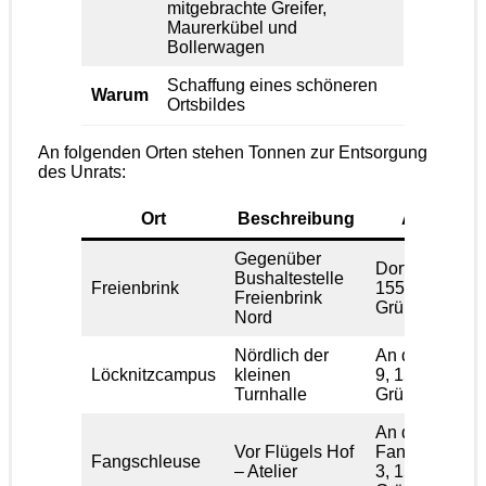
mitgebrachte Greifer,
Maurerkübel und
Bollerwagen
Schaffung eines schöneren
Warum
Ortsbildes
An folgenden Orten stehen Tonnen zur Entsorgung
des Unrats:
Ort
Beschreibung
Adresse
Gegenüber
Dorfstrasse 16
Bushaltestelle
Freienbrink
15537
Freienbrink
Grünheide
Nord
Nördlich der
An der Löckni
Löcknitzcampus
kleinen
9, 15537
Turnhalle
Grünheide
An der
Vor Flügels Hof
Fangschleuse
Fangschleuse
– Atelier
3, 15537