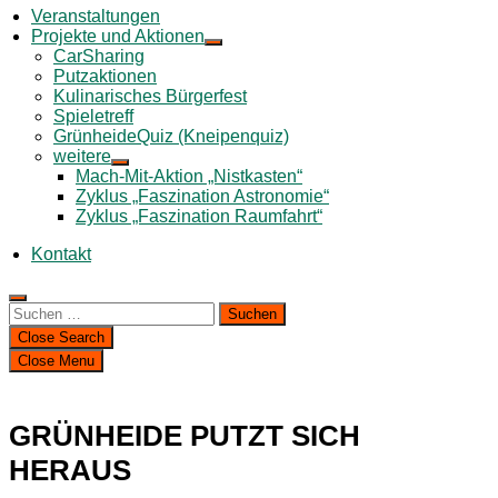
Veranstaltungen
Projekte und Aktionen
CarSharing
Putzaktionen
Kulinarisches Bürgerfest
Spieletreff
GrünheideQuiz (Kneipenquiz)
weitere
Mach-Mit-Aktion „Nistkasten“
Zyklus „Faszination Astronomie“
Zyklus „Faszination Raumfahrt“
Kontakt
Suchen
nach:
Close Search
Close Menu
GRÜNHEIDE PUTZT SICH
HERAUS