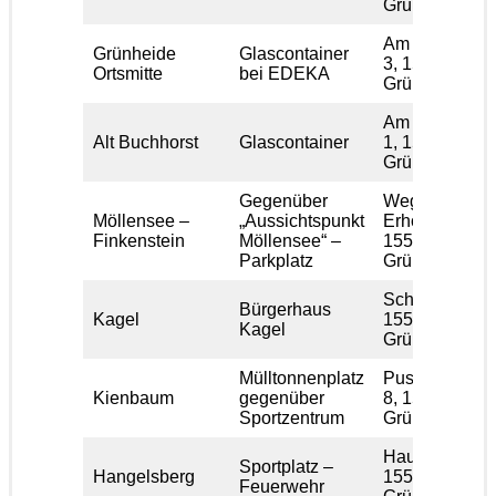
Grünheide
Am Marktplatz
Grünheide
Glascontainer
3, 15537
Ortsmitte
bei EDEKA
Grünheide
Am Reiherhor
Alt Buchhorst
Glascontainer
1, 15537
Grünheide
Gegenüber
Weg zur
Möllensee –
„Aussichtspunkt
Erholung,
Finkenstein
Möllensee“ –
15537
Parkplatz
Grünheide
Schulstraße 5
Bürgerhaus
Kagel
15537
Kagel
Grünheide
Mülltonnenplatz
Puschkinstra
Kienbaum
gegenüber
8, 15537
Sportzentrum
Grünheide
Hauptstraße 1
Sportplatz –
Hangelsberg
15537
Feuerwehr