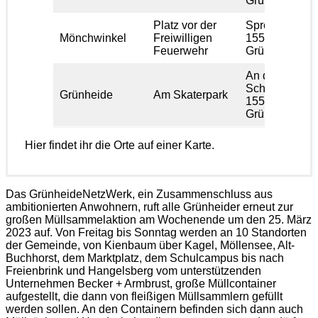
Grünheide
Platz vor der
Spreestraße 4
Mönchwinkel
Freiwilligen
15537
Feuerwehr
Grünheide
An der alten
Schule 4,
Grünheide
Am Skaterpark
15537
Grünheide
Hier findet ihr die Orte auf einer Karte.
Das GrünheideNetzWerk, ein Zusammenschluss aus
ambitionierten Anwohnern, ruft alle Grünheider erneut zur
großen Müllsammelaktion am Wochenende um den 25. März
2023 auf. Von Freitag bis Sonntag werden an 10 Standorten
der Gemeinde, von Kienbaum über Kagel, Möllensee, Alt-
Buchhorst, dem Marktplatz, dem Schulcampus bis nach
Freienbrink und Hangelsberg vom unterstützenden
Unternehmen Becker + Armbrust, große Müllcontainer
aufgestellt, die dann von fleißigen Müllsammlern gefüllt
werden sollen. An den Containern befinden sich dann auch