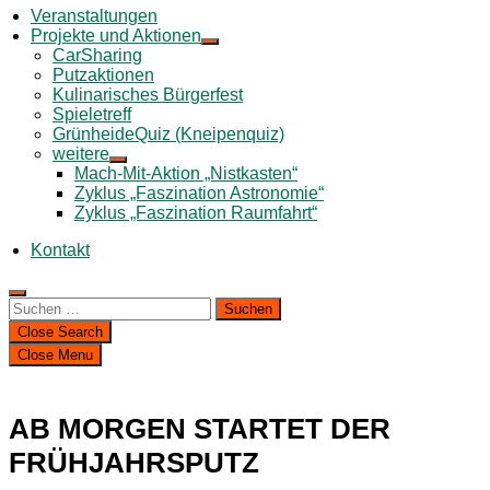
Veranstaltungen
Projekte und Aktionen
CarSharing
Putzaktionen
Kulinarisches Bürgerfest
Spieletreff
GrünheideQuiz (Kneipenquiz)
weitere
Mach-Mit-Aktion „Nistkasten“
Zyklus „Faszination Astronomie“
Zyklus „Faszination Raumfahrt“
Kontakt
Suchen
nach:
Close Search
Close Menu
AB MORGEN STARTET DER
FRÜHJAHRSPUTZ