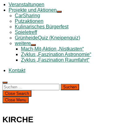
Veranstaltungen
Projekte und Aktionen
CarSharing
Putzaktionen
Kulinarisches Bürgerfest
Spieletreff
GrünheideQuiz (Kneipenquiz)
weitere
Mach-Mit-Aktion „Nistkasten“
Zyklus „Faszination Astronomie“
Zyklus „Faszination Raumfahrt“
Kontakt
Suchen
nach:
Close Search
Close Menu
KIRCHE