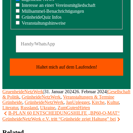
Interesse an einer Vereinsmitgliedschaft
Müllsammel-Benachrichtigungen
GrünheideQuiz Infos
Veranstaltungshinweise
GruenheideNetzWerk
|
31. Januar 2024
26. Februar 2024
|
Gesellschaft
& Politik
,
GrünheideNetzWerk
,
Veranstaltungen & Termine
Grünheide
,
GrünheideNetzWerk
,
JanUplegger
,
Kirche
,
Kultur
,
Literatur
,
Russland
,
Ukraine
,
ZumGutenHirten
Beitragsnavigation
B-PLAN 60 ENTSCHEIDUNGSHILFE „BP60-O-MAT“
GrünheideNetzWerk e.V. tritt “Grünheide zeigt Haltung” bei
Related