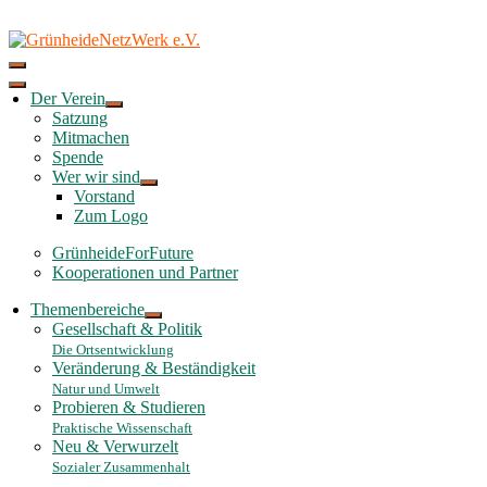
Skip
to
content
Der Verein
Satzung
Mitmachen
Spende
Wer wir sind
Vorstand
Zum Logo
GrünheideForFuture
Kooperationen und Partner
Themenbereiche
Gesellschaft & Politik
Die Ortsentwicklung
Veränderung & Beständigkeit
Natur und Umwelt
Probieren & Studieren
Praktische Wissenschaft
Neu & Verwurzelt
Sozialer Zusammenhalt