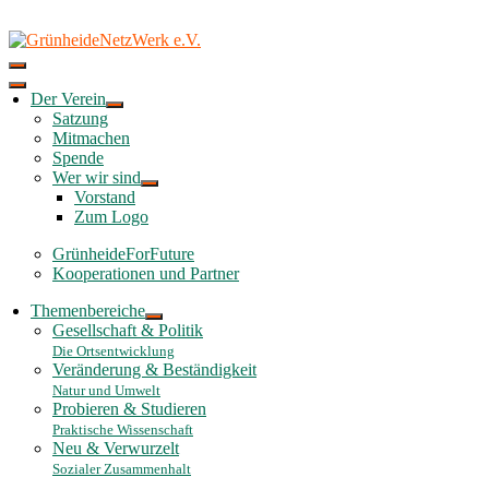
Skip
to
content
Der Verein
Satzung
Mitmachen
Spende
Wer wir sind
Vorstand
Zum Logo
GrünheideForFuture
Kooperationen und Partner
Themenbereiche
Gesellschaft & Politik
Die Ortsentwicklung
Veränderung & Beständigkeit
Natur und Umwelt
Probieren & Studieren
Praktische Wissenschaft
Neu & Verwurzelt
Sozialer Zusammenhalt