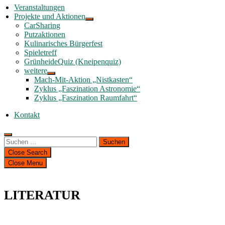
Veranstaltungen
Projekte und Aktionen
CarSharing
Putzaktionen
Kulinarisches Bürgerfest
Spieletreff
GrünheideQuiz (Kneipenquiz)
weitere
Mach-Mit-Aktion „Nistkasten“
Zyklus „Faszination Astronomie“
Zyklus „Faszination Raumfahrt“
Kontakt
Suchen
nach:
Close Search
Close Menu
LITERATUR