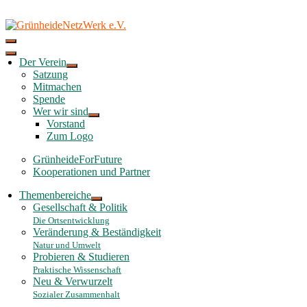
Skip
to
content
Der Verein
Satzung
Mitmachen
Spende
Wer wir sind
Vorstand
Zum Logo
GrünheideForFuture
Kooperationen und Partner
Themenbereiche
Gesellschaft & Politik
Die Ortsentwicklung
Veränderung & Beständigkeit
Natur und Umwelt
Probieren & Studieren
Praktische Wissenschaft
Neu & Verwurzelt
Sozialer Zusammenhalt