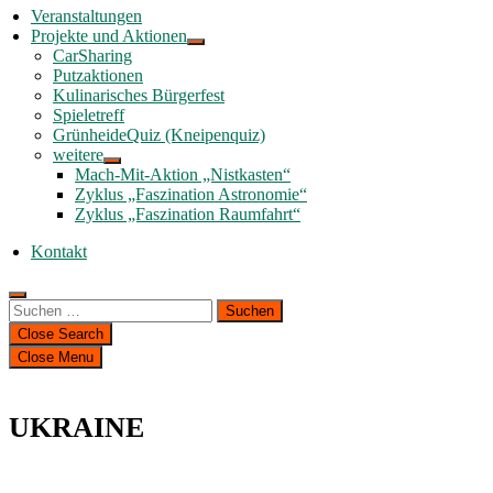
Veranstaltungen
Projekte und Aktionen
CarSharing
Putzaktionen
Kulinarisches Bürgerfest
Spieletreff
GrünheideQuiz (Kneipenquiz)
weitere
Mach-Mit-Aktion „Nistkasten“
Zyklus „Faszination Astronomie“
Zyklus „Faszination Raumfahrt“
Kontakt
Suchen
nach:
Close Search
Close Menu
UKRAINE