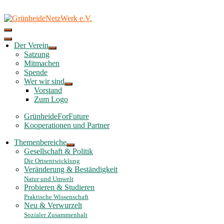
Skip
to
content
Der Verein
Satzung
Mitmachen
Spende
Wer wir sind
Vorstand
Zum Logo
GrünheideForFuture
Kooperationen und Partner
Themenbereiche
Gesellschaft & Politik
Die Ortsentwicklung
Veränderung & Beständigkeit
Natur und Umwelt
Probieren & Studieren
Praktische Wissenschaft
Neu & Verwurzelt
Sozialer Zusammenhalt