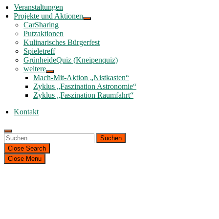
Veranstaltungen
Projekte und Aktionen
CarSharing
Putzaktionen
Kulinarisches Bürgerfest
Spieletreff
GrünheideQuiz (Kneipenquiz)
weitere
Mach-Mit-Aktion „Nistkasten“
Zyklus „Faszination Astronomie“
Zyklus „Faszination Raumfahrt“
Kontakt
Suchen
nach:
Close Search
Close Menu