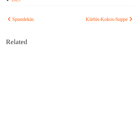
Beitragsnavigation
Spundekäs
Kürbis-Kokos-Suppe
Related