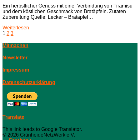
Ein herbstlicher Genuss mit einer Verbindung von Tiramisu
und dem köstlichen Geschmack von Bratäpfeln. Zutaten
Zubereitung Quelle: Lecker – Bratapfel…
Weiterlesen
Seitennummerierung
1
2
3
der
Mitmachen
Beiträge
Newsletter
Impressum
Datenschutzerklärung
Translate
This link leads to Google Translator.
© 2026 GrünheideNetzWerk e.V.