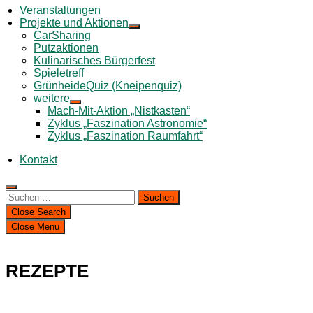
Veranstaltungen
Projekte und Aktionen
CarSharing
Putzaktionen
Kulinarisches Bürgerfest
Spieletreff
GrünheideQuiz (Kneipenquiz)
weitere
Mach-Mit-Aktion „Nistkasten“
Zyklus „Faszination Astronomie“
Zyklus „Faszination Raumfahrt“
Kontakt
Suchen
nach:
Close Search
Close Menu
REZEPTE