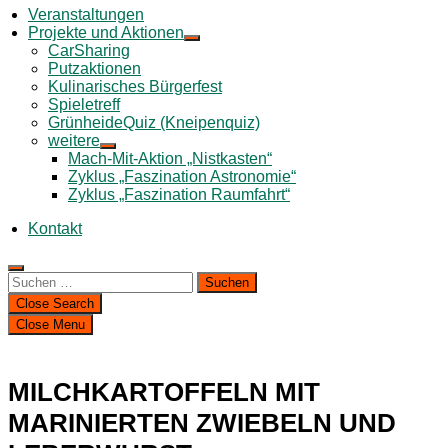
Veranstaltungen
Projekte und Aktionen
CarSharing
Putzaktionen
Kulinarisches Bürgerfest
Spieletreff
GrünheideQuiz (Kneipenquiz)
weitere
Mach-Mit-Aktion „Nistkasten“
Zyklus „Faszination Astronomie“
Zyklus „Faszination Raumfahrt“
Kontakt
Suchen
nach:
Close Search
Close Menu
MILCHKARTOFFELN MIT
MARINIERTEN ZWIEBELN UND