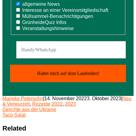
allgemeine News
Interesse an einer Vereinsmitgliedschaft
Müllsammel-Benachrichtigungen
GrünheideQuiz Infos
Veranstaltungshinweise
Marieke Petersohn
|
14. November 2022
3. Oktober 2023
|
Neu
& Verwurzelt
,
Rezepte
2022
,
2023
Beitragsnavigation
Gerichte aus der Ukraine
Taco-Salat
Related