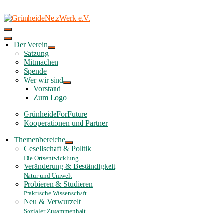
Skip
to
content
Der Verein
Satzung
Mitmachen
Spende
Wer wir sind
Vorstand
Zum Logo
GrünheideForFuture
Kooperationen und Partner
Themenbereiche
Gesellschaft & Politik
Die Ortsentwicklung
Veränderung & Beständigkeit
Natur und Umwelt
Probieren & Studieren
Praktische Wissenschaft
Neu & Verwurzelt
Sozialer Zusammenhalt