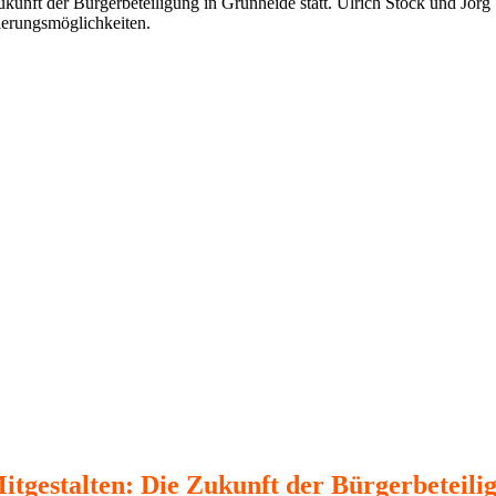
kunft der Bürgerbeteiligung in Grünheide statt. Ulrich Stock und Jö
ierungsmöglichkeiten.
tgestalten: Die Zukunft der Bürgerbeteili