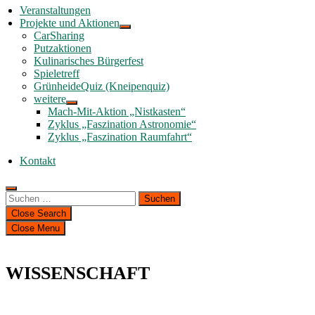
Veranstaltungen
Projekte und Aktionen
CarSharing
Putzaktionen
Kulinarisches Bürgerfest
Spieletreff
GrünheideQuiz (Kneipenquiz)
weitere
Mach-Mit-Aktion „Nistkasten“
Zyklus „Faszination Astronomie“
Zyklus „Faszination Raumfahrt“
Kontakt
Suchen
nach:
Close Search
Close Menu
WISSENSCHAFT