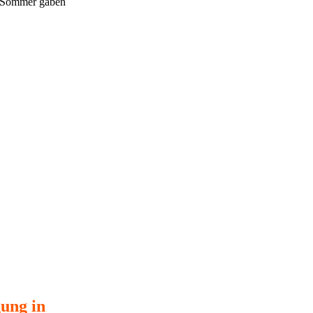
rg Sommer gaben
gung in