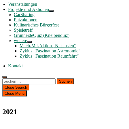
Veranstaltungen
Projekte und Aktionen
CarSharing
Putzaktionen
Kulinarisches Bürgerfest
Spieletreff
GrünheideQuiz (Kneipenquiz)
weitere
Mach-Mit-Aktion „Nistkasten“
Zyklus „Faszination Astronomie“
Zyklus „Faszination Raumfahrt“
Kontakt
Suchen
nach:
Close Search
Close Menu
2021