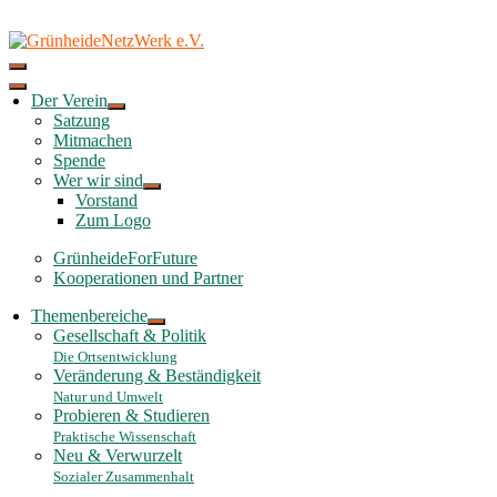
Skip
to
content
Der Verein
Satzung
Mitmachen
Spende
Wer wir sind
Vorstand
Zum Logo
GrünheideForFuture
Kooperationen und Partner
Themenbereiche
Gesellschaft & Politik
Die Ortsentwicklung
Veränderung & Beständigkeit
Natur und Umwelt
Probieren & Studieren
Praktische Wissenschaft
Neu & Verwurzelt
Sozialer Zusammenhalt